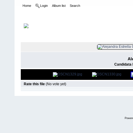
Home
Login
Album list
Search
Home
>
Invitaciones culturales
>
Elección Reina de la Parroquia
FILE 50/59
Al
Candidata 
Rate this file
(No vote yet)
Power