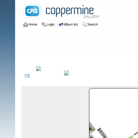
Home
Login
Album list
Search
Home
>
Eventos Políticos
>
Posesión del Consejo Estudiantil 20