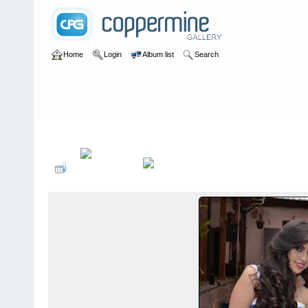
Home
Login
Album list
Search
Home
>
Sesion Fotográfica
>
Sesión Fotográfica Candidata a Rei