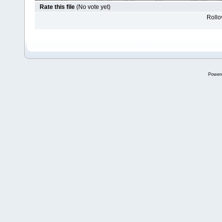
Rate this file
(No vote yet)
Rollov
Power